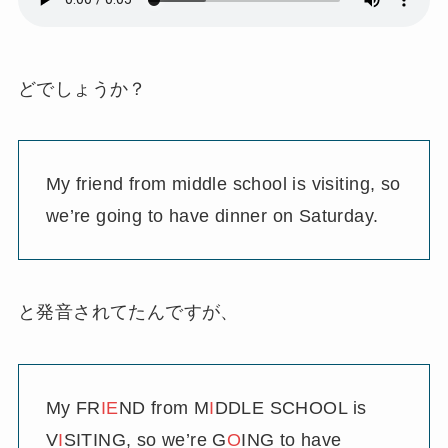
どでしょうか？
My friend from middle school is visiting, so
we’re going to have dinner on Saturday.
と発音されてたんですが、
My FR
IE
ND from M
I
DDLE SCHOOL is
V
I
SITING, so we’re G
O
ING to have